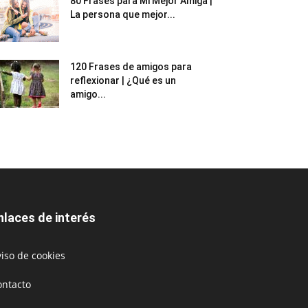
80 Frases para Mi Mejor Amiga |
La persona que mejor...
120 Frases de amigos para
reflexionar | ¿Qué es un
amigo...
nlaces de interés
iso de cookies
ontacto