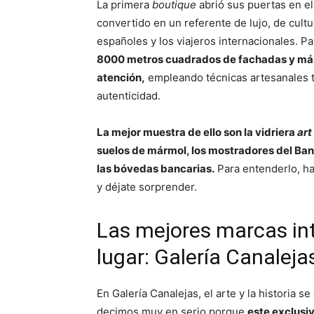
La primera
boutique
abrió sus puertas en el
convertido en un referente de lujo, de cultu
españoles y los viajeros internacionales. P
8000 metros cuadrados de fachadas y más
atención,
empleando técnicas artesanales t
autenticidad.
La mejor muestra de ello son la vidriera
art
suelos de mármol, los mostradores del Ban
las bóvedas bancarias.
Para entenderlo, hay
y déjate sorprender.
Las mejores marcas int
lugar: Galería Canaleja
En Galería Canalejas, el arte y la historia s
decimos muy en serio porque
este exclusi