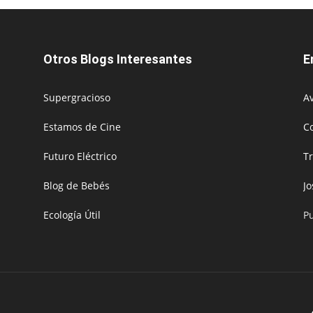
Otros Blogs Interesantes
E
Supergracioso
Av
Estamos de Cine
C
Futuro Eléctrico
T
Blog de Bebés
J
Ecología Útil
P