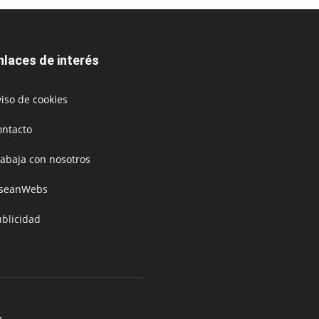
nlaces de interés
iso de cookies
ontacto
rabaja con nosotros
oseanWebs
ublicidad