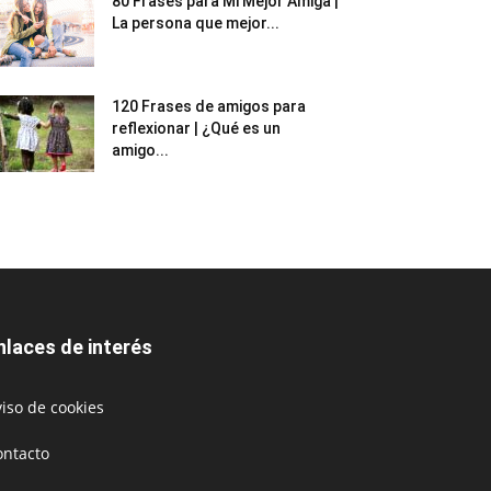
80 Frases para Mi Mejor Amiga |
La persona que mejor...
120 Frases de amigos para
reflexionar | ¿Qué es un
amigo...
nlaces de interés
iso de cookies
ontacto