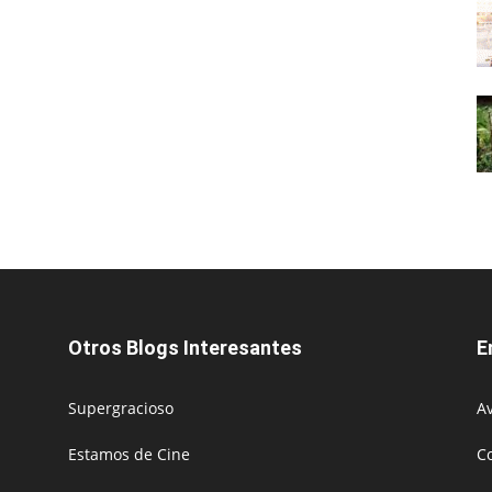
Otros Blogs Interesantes
E
Supergracioso
Av
Estamos de Cine
C