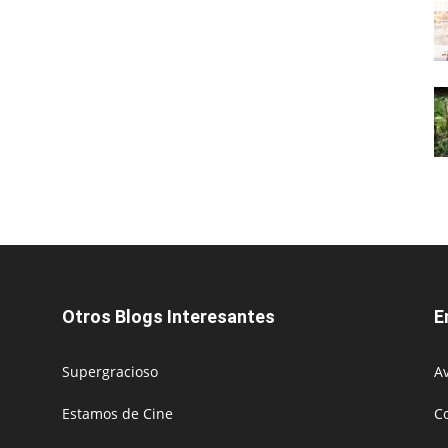
Otros Blogs Interesantes
E
Supergracioso
Av
Estamos de Cine
C