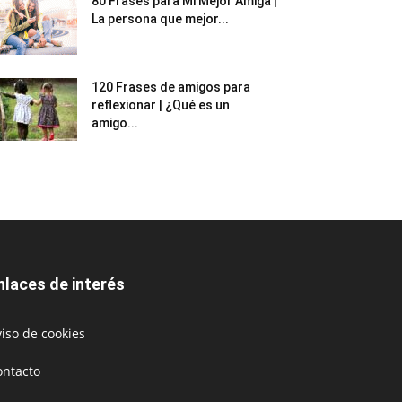
80 Frases para Mi Mejor Amiga |
La persona que mejor...
120 Frases de amigos para
reflexionar | ¿Qué es un
amigo...
nlaces de interés
iso de cookies
ontacto