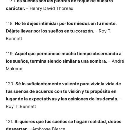
117.
Los sueños son las piedras de toque de nuestro
carácter.
– Henry David Thoreau
118.
No te dejes intimidar por los miedos en tu mente.
Déjate llevar por los sueños en tu corazón.
– Roy T.
Bennett
119.
Aquel que permanece mucho tiempo observando a
los sueños, termina siendo similar a una sombra.
– André
Malraux
120.
Sé lo suficientemente valiente para vivir la vida de
tus sueños de acuerdo con tu visión y tu propósito en
lugar de la expectativas y las opiniones de los demás.
–
Roy T. Bennett
121.
Si quieres que tus sueños se hagan realidad, debes
despertar.
– Ambrose Bierce