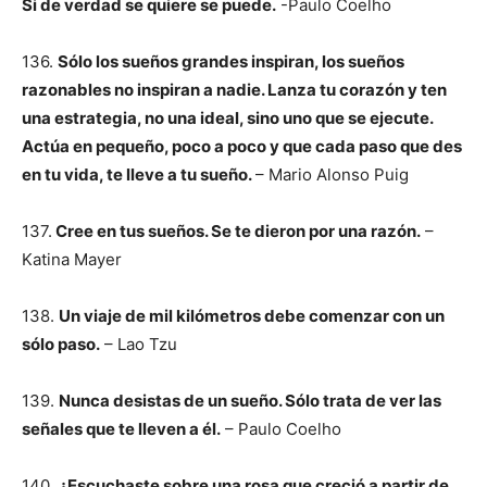
Si de verdad se quiere se puede.
-Paulo Coelho
136.
Sólo los sueños grandes inspiran, los sueños
razonables no inspiran a nadie. Lanza tu corazón y ten
una estrategia, no una ideal, sino uno que se ejecute.
Actúa en pequeño, poco a poco y que cada paso que des
en tu vida, te lleve a tu sueño.
– Mario Alonso Puig
137.
Cree en tus sueños. Se te dieron por una razón.
–
Katina Mayer
138.
Un viaje de mil kilómetros debe comenzar con un
sólo paso.
– Lao Tzu
139.
Nunca desistas de un sueño. Sólo trata de ver las
señales que te lleven a él.
– Paulo Coelho
140.
¿Escuchaste sobre una rosa que creció a partir de