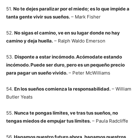
51.
No te dejes paralizar por el miedo; es lo que impide a
tanta gente vivir sus sueños.
– Mark Fisher
52.
No sigas el camino, ve en su lugar donde no hay
camino y deja huella.
– Ralph Waldo Emerson
53.
Disponte a estar incómodo. Acómodate estando
incómodo. Puede ser duro, pero es un pequeño precio
para pagar un sueño vivido.
– Peter McWilliams
54.
En los sueños comienza la responsabilidad.
– William
Butler Yeats
55.
Nunca te pongas límites, ve tras tus sueños, no
tengas miedos de empujar tus límites.
– Paula Radcliffe
56.
Hagamos nuestro futuro ahora, hagamos nuestros