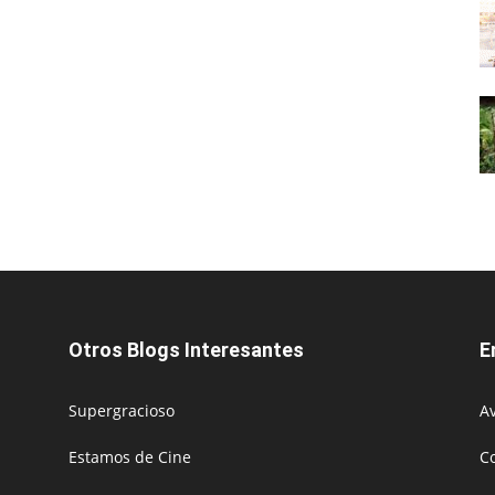
Otros Blogs Interesantes
E
Supergracioso
Av
Estamos de Cine
C