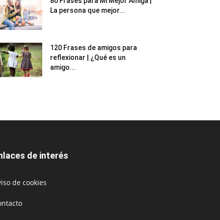
80 Frases para Mi Mejor Amiga |
La persona que mejor...
120 Frases de amigos para
reflexionar | ¿Qué es un
amigo...
nlaces de interés
iso de cookies
ontacto