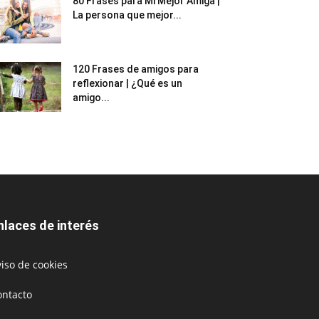
80 Frases para Mi Mejor Amiga |
La persona que mejor...
120 Frases de amigos para
reflexionar | ¿Qué es un
amigo...
nlaces de interés
iso de cookies
ontacto