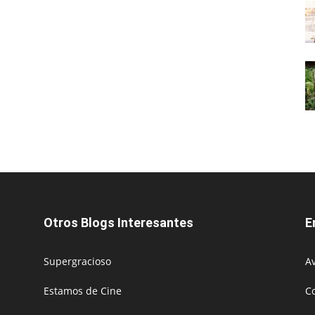
Otros Blogs Interesantes
E
Supergracioso
Av
Estamos de Cine
C