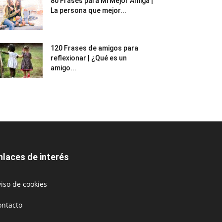
80 Frases para Mi Mejor Amiga |
La persona que mejor...
120 Frases de amigos para
reflexionar | ¿Qué es un
amigo...
nlaces de interés
iso de cookies
ontacto