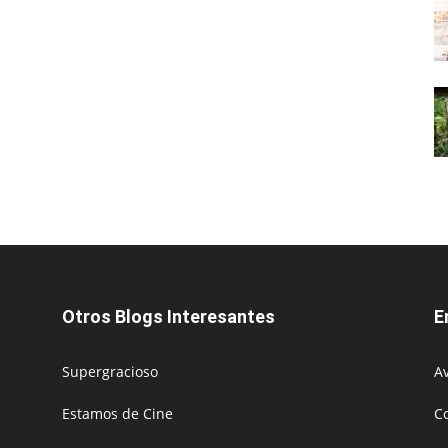
Otros Blogs Interesantes
E
Supergracioso
Av
Estamos de Cine
C