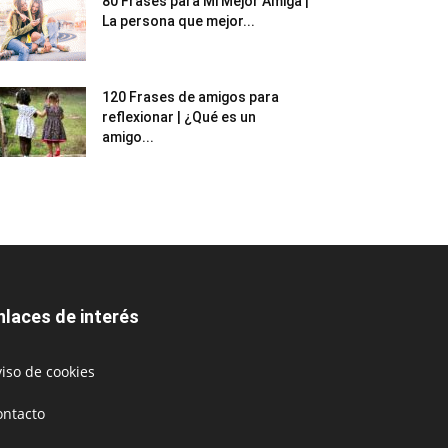
80 Frases para Mi Mejor Amiga |
La persona que mejor...
120 Frases de amigos para
reflexionar | ¿Qué es un
amigo...
nlaces de interés
iso de cookies
ontacto