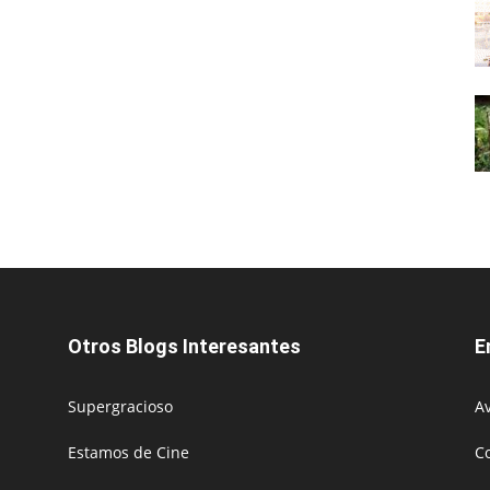
Otros Blogs Interesantes
E
Supergracioso
Av
Estamos de Cine
C