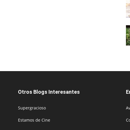
Otros Blogs Interesantes
E
Supergracioso
Av
Estamos de Cine
C