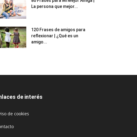
80 Frases para Mi Mejor Amiga |
La persona que mejor...
120 Frases de amigos para
reflexionar | ¿Qué es un
amigo...
nlaces de interés
iso de cookies
ontacto