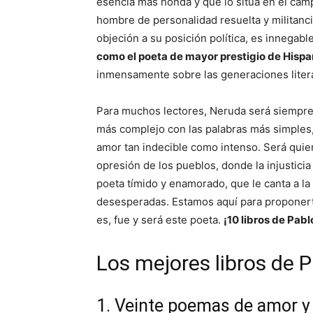
esencia más honda y que lo sitúa en el camp
hombre de personalidad resuelta y militancia
objeción a su posición política, es innegab
como el poeta de mayor prestigio de Hisp
inmensamente sobre las generaciones litera
Para muchos lectores, Neruda será siempre 
más complejo con las palabras más simples,
amor tan indecible como intenso. Será quien
opresión de los pueblos, donde la injusticia
poeta tímido y enamorado, que le canta a l
desesperadas. Estamos aquí para proponert
es, fue y será este poeta.
¡10 libros de Pab
Los mejores libros de 
1. Veinte poemas de amor y