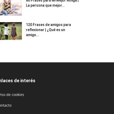
80 Frases para Mi Mejor Amiga |
La persona que mejor...
120 Frases de amigos para
reflexionar | ¿Qué es un
amigo...
nlaces de interés
iso de cookies
ontacto