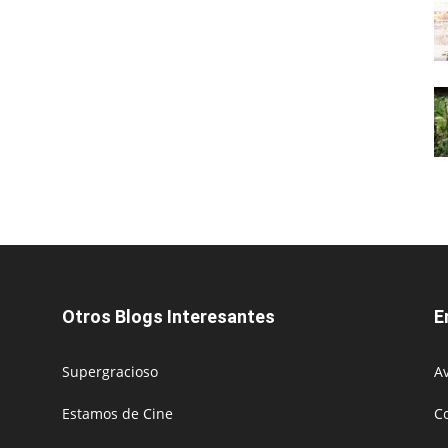
Otros Blogs Interesantes
E
Supergracioso
Av
Estamos de Cine
C