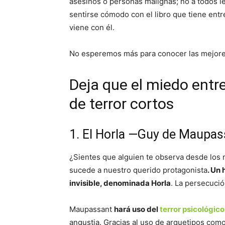
asesinos o personas malignas; no a todos l
sentirse cómodo con el libro que tiene entr
viene con él.
No esperemos más para conocer las mejor
Deja que el miedo entre
de terror cortos
1. El Horla —Guy de Maupas
¿Sientes que alguien te observa desde los 
sucede a nuestro querido protagonista
. Un
invisible, denominada Horla
. La persecució
Maupassant
hará uso del
terror psicológico
angustia. Gracias al uso de arquetipos como 