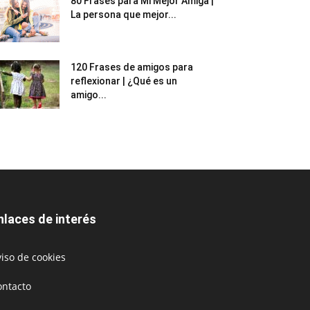
80 Frases para Mi Mejor Amiga |
La persona que mejor...
120 Frases de amigos para
reflexionar | ¿Qué es un
amigo...
nlaces de interés
iso de cookies
ontacto