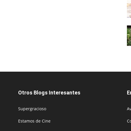
Otros Blogs Interesantes
E
Supergracioso
Av
Estamos de Cine
C