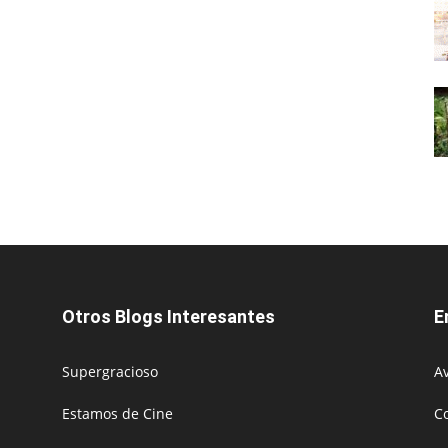
Otros Blogs Interesantes
E
Supergracioso
Av
Estamos de Cine
C