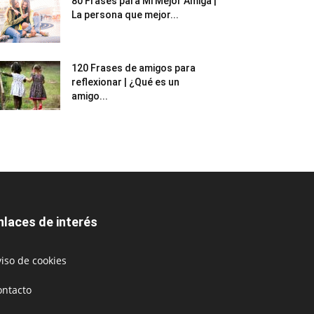
80 Frases para Mi Mejor Amiga |
La persona que mejor...
120 Frases de amigos para
reflexionar | ¿Qué es un
amigo...
nlaces de interés
iso de cookies
ontacto