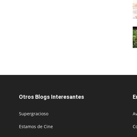
Otros Blogs Interesantes
E
Supergracioso
Av
Estamos de Cine
C