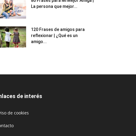
80 Frases para Mi Mejor Amiga |
La persona que mejor...
120 Frases de amigos para
reflexionar | ¿Qué es un
amigo...
nlaces de interés
iso de cookies
ontacto