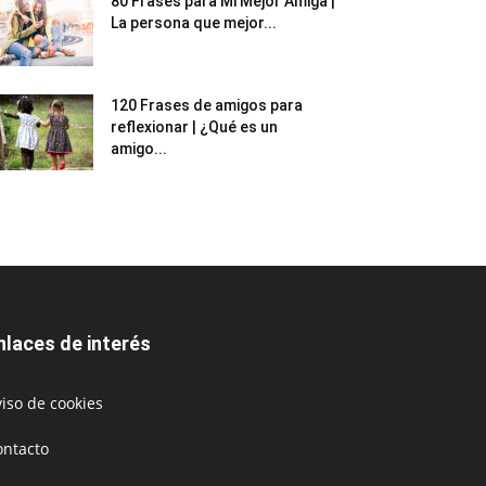
80 Frases para Mi Mejor Amiga |
La persona que mejor...
120 Frases de amigos para
reflexionar | ¿Qué es un
amigo...
nlaces de interés
iso de cookies
ontacto