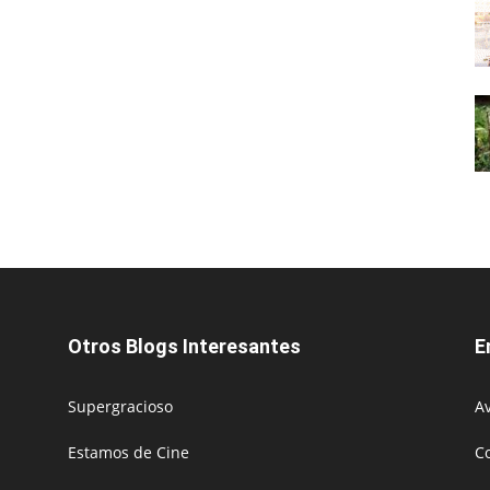
Otros Blogs Interesantes
E
Supergracioso
Av
Estamos de Cine
C