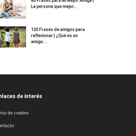
80 Frases para Mi Mejor Amiga |
La persona que mejor...
120 Frases de amigos para
reflexionar | ¿Qué es un
amigo...
nlaces de interés
iso de cookies
ontacto