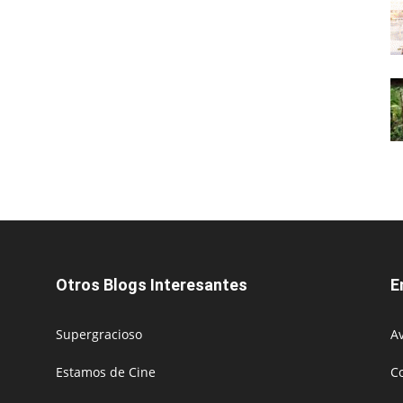
Otros Blogs Interesantes
E
Supergracioso
Av
Estamos de Cine
C