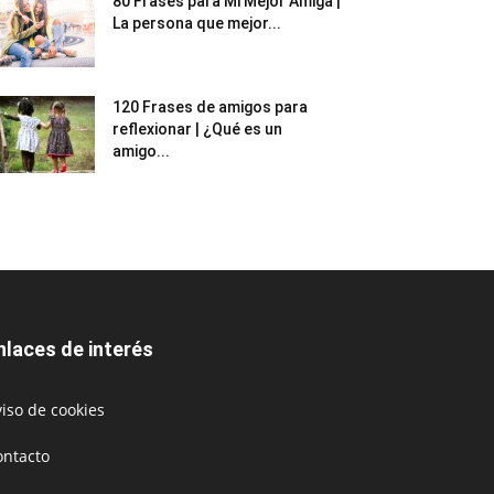
80 Frases para Mi Mejor Amiga |
La persona que mejor...
120 Frases de amigos para
reflexionar | ¿Qué es un
amigo...
nlaces de interés
iso de cookies
ontacto