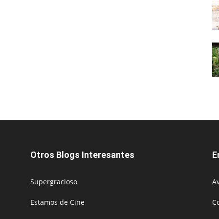
Otros Blogs Interesantes
E
Supergracioso
Av
Estamos de Cine
C