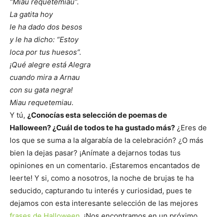
“
Miau requetemiau”.
La gatita hoy
le ha dado dos besos
y le ha dicho:
“
Estoy
loca por tus huesos”.
¡Qué alegre está Alegra
cuando mira a Arnau
con su gata negra!
Miau requetemiau.
Y tú,
¿Conocías esta selección de poemas de
Halloween? ¿Cuál de todos te ha gustado más?
¿Eres de
los que se suma a la algarabía de la celebración? ¿O más
bien la dejas pasar? ¡Anímate a dejarnos todas tus
opiniones en un comentario. ¡Estaremos encantados de
leerte! Y si, como a nosotros, la noche de brujas te ha
seducido, capturando tu interés y curiosidad, pues te
dejamos con esta interesante selección de las mejores
frases de Halloween.
¡Nos encontramos en un próximo