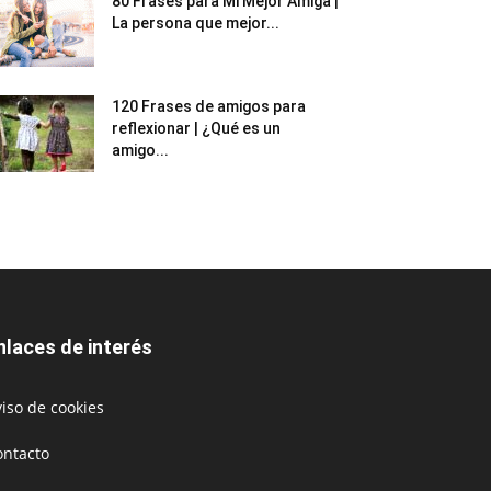
80 Frases para Mi Mejor Amiga |
La persona que mejor...
120 Frases de amigos para
reflexionar | ¿Qué es un
amigo...
nlaces de interés
iso de cookies
ontacto