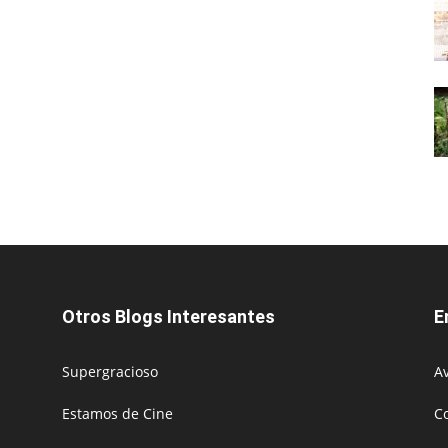
Otros Blogs Interesantes
E
Supergracioso
Av
Estamos de Cine
C