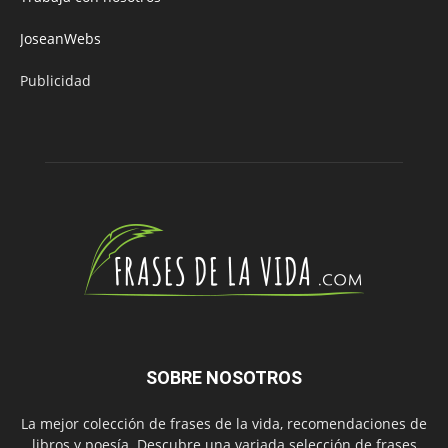
JoseanWebs
Publicidad
SOBRE NOSOTROS
La mejor colección de frases de la vida, recomendaciones de
libros y poesía. Descubre una variada selección de frases