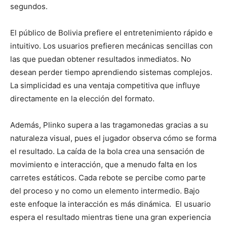
segundos.
El público de Bolivia prefiere el entretenimiento rápido e
intuitivo. Los usuarios prefieren mecánicas sencillas con
las que puedan obtener resultados inmediatos. No
desean perder tiempo aprendiendo sistemas complejos.
La simplicidad es una ventaja competitiva que influye
directamente en la elección del formato.
Además, Plinko supera a las tragamonedas gracias a su
naturaleza visual, pues el jugador observa cómo se forma
el resultado. La caída de la bola crea una sensación de
movimiento e interacción, que a menudo falta en los
carretes estáticos. Cada rebote se percibe como parte
del proceso y no como un elemento intermedio. Bajo
este enfoque la interacción es más dinámica. El usuario
espera el resultado mientras tiene una gran experiencia