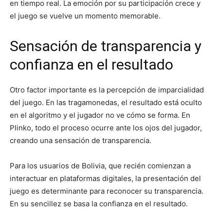
en tiempo real. La emoción por su participación crece y
el juego se vuelve un momento memorable.
Sensación de transparencia y
confianza en el resultado
Otro factor importante es la percepción de imparcialidad
del juego. En las tragamonedas, el resultado está oculto
en el algoritmo y el jugador no ve cómo se forma. En
Plinko, todo el proceso ocurre ante los ojos del jugador,
creando una sensación de transparencia.
Para los usuarios de Bolivia, que recién comienzan a
interactuar en plataformas digitales, la presentación del
juego es determinante para reconocer su transparencia.
En su sencillez se basa la confianza en el resultado.