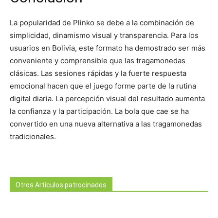
La popularidad de Plinko se debe a la combinación de
simplicidad, dinamismo visual y transparencia. Para los
usuarios en Bolivia, este formato ha demostrado ser más
conveniente y comprensible que las tragamonedas
clásicas. Las sesiones rápidas y la fuerte respuesta
emocional hacen que el juego forme parte de la rutina
digital diaria. La percepción visual del resultado aumenta
la confianza y la participación. La bola que cae se ha
convertido en una nueva alternativa a las tragamonedas
tradicionales.
Otros Artículos patrocinados