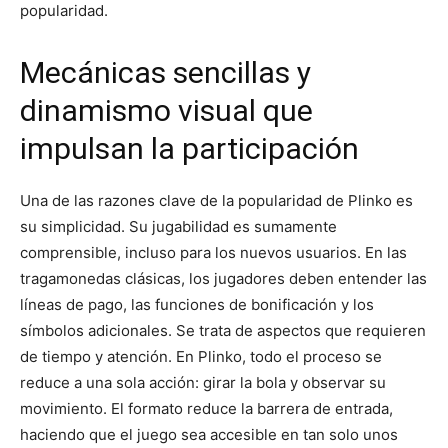
popularidad.
Mecánicas sencillas y
dinamismo visual que
impulsan la participación
Una de las razones clave de la popularidad de Plinko es
su simplicidad. Su jugabilidad es sumamente
comprensible, incluso para los nuevos usuarios. En las
tragamonedas clásicas, los jugadores deben entender las
líneas de pago, las funciones de bonificación y los
símbolos adicionales. Se trata de aspectos que requieren
de tiempo y atención. En Plinko, todo el proceso se
reduce a una sola acción: girar la bola y observar su
movimiento. El formato reduce la barrera de entrada,
haciendo que el juego sea accesible en tan solo unos