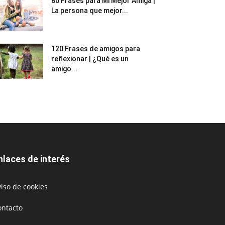
80 Frases para Mi Mejor Amiga |
La persona que mejor...
120 Frases de amigos para
reflexionar | ¿Qué es un
amigo...
nlaces de interés
iso de cookies
ontacto