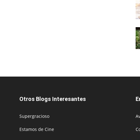
Otros Blogs Interesantes
E
Supergracioso
Av
Estamos de Cine
C