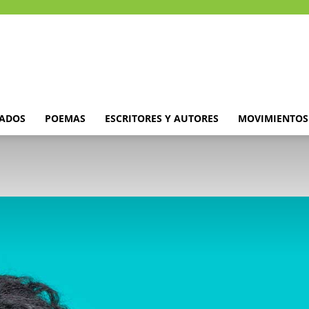
DADOS
POEMAS
ESCRITORES Y AUTORES
MOVIMIENTOS 