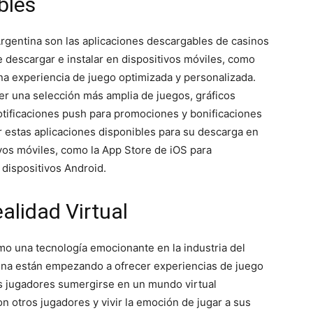
bles
Argentina son las aplicaciones descargables de casinos
descargar e instalar en dispositivos móviles, como
una experiencia de juego optimizada y personalizada.
er una selección más amplia de juegos, gráficos
tificaciones push para promociones y bonificaciones
 estas aplicaciones disponibles para su descarga en
ivos móviles, como la App Store de iOS para
 dispositivos Android.
alidad Virtual
mo una tecnología emocionante en la industria del
tina están empezando a ofrecer experiencias de juego
s jugadores sumergirse en un mundo virtual
n otros jugadores y vivir la emoción de jugar a sus