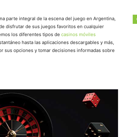
a parte integral de la escena del juego en Argentina,
de disfrutar de sus juegos favoritos en cualquier
emos los diferentes tipos de
casinos móviles
stantáneo hasta las aplicaciones descargables y más,
or sus opciones y tomar decisiones informadas sobre