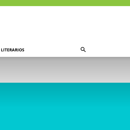
LITERARIOS