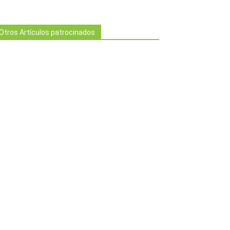
Otros Artículos patrocinados