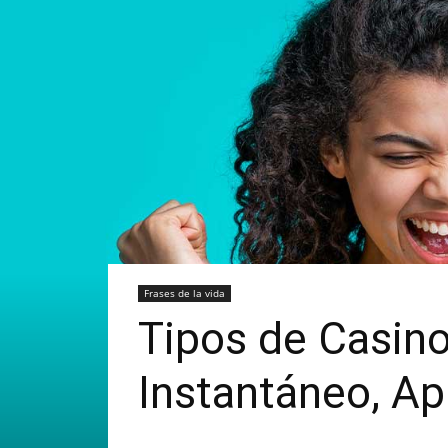
Frases de la vida
Tipos de Casino
Instantáneo, A