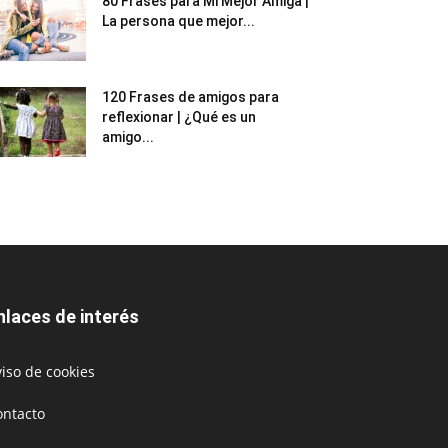
80 Frases para Mi Mejor Amiga |
La persona que mejor...
120 Frases de amigos para
reflexionar | ¿Qué es un
amigo...
nlaces de interés
iso de cookies
ontacto