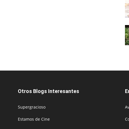
Otros Blogs Interesantes
E
Supergracioso
Av
Estamos de Cine
C