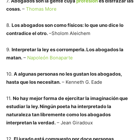
7.
Abogados son la gente cuya
profesión
es disfrazar las
cosas.
–
Thomas More
8.
Los abogados son como físicos: lo que uno dice lo
contradice el otro.
–Sholom Aleichem
9.
Interpretar la ley es corromperla. Los abogados la
matan.
–
Napoleón Bonaparte
10.
A algunas personas no les gustan los abogados,
hasta que los necesitan.
– Kenneth G. Eade
11.
No hay mejor forma de ejercitar la imaginación que
estudiar la ley. Ningún poeta ha interpretado la
naturaleza tan libremente como los abogados
interpretan la verdad.
– Jean Giradoux
12.
El jurado está compuesto por doce personas