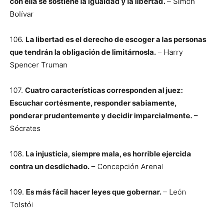
con ella se sostiene la igualdad y la libertad.
– Simón
Bolívar
106.
La libertad es el derecho de escoger a las personas
que tendrán la obligación de limitárnosla.
– Harry
Spencer Truman
107.
Cuatro características corresponden al juez:
Escuchar cortésmente, responder sabiamente,
ponderar prudentemente y decidir imparcialmente.
–
Sócrates
108.
La injusticia, siempre mala, es horrible ejercida
contra un desdichado.
– Concepción Arenal
109.
Es más fácil hacer leyes que gobernar.
– León
Tolstói