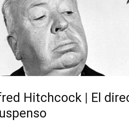
fred Hitchcock | El dire
suspenso