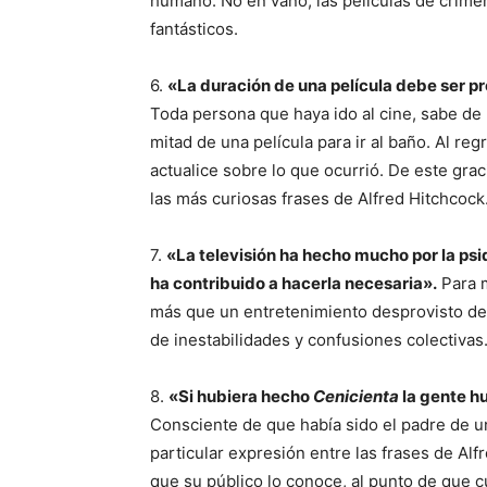
humano. No en vano, las películas de críme
fantásticos.
6.
«La duración de una película debe ser pr
Toda persona que haya ido al cine, sabe de
mitad de una película para ir al baño. Al re
actualice sobre lo que ocurrió. De este gra
las más curiosas frases de Alfred Hitchcock
7.
«La televisión ha hecho mucho por la psiq
ha contribuido a hacerla necesaria».
Para m
más que un entretenimiento desprovisto de 
de inestabilidades y confusiones colectivas
8.
«Si hubiera hecho
Cenicienta
la gente h
Consciente de que había sido el padre de un
particular expresión entre las frases de Alf
que su público lo conoce, al punto de que cu