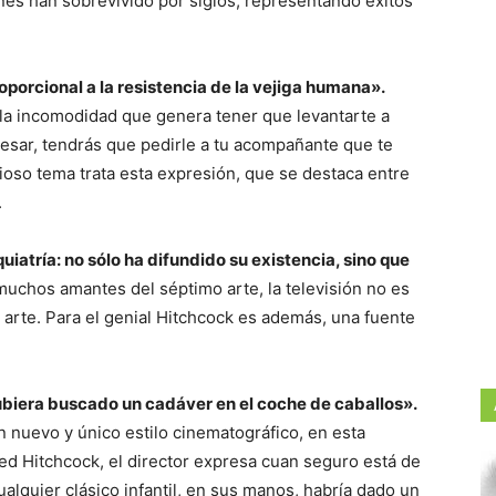
nes han sobrevivido por siglos, representando éxitos
oporcional a la resistencia de la vejiga humana».
 la incomodidad que genera tener que levantarte a
gresar, tendrás que pedirle a tu acompañante que te
cioso tema trata esta expresión, que se destaca entre
.
uiatría: no sólo ha difundido su existencia, sino que
uchos amantes del séptimo arte, la televisión no es
arte. Para el genial Hitchcock es además, una fuente
.
ubiera buscado un cadáver en el coche de caballos».
 nuevo y único estilo cinematográfico, en esta
red Hitchcock, el director expresa cuan seguro está de
alquier clásico infantil, en sus manos, habría dado un