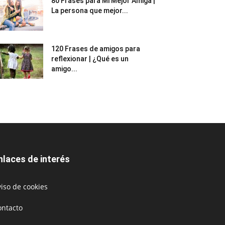
80 Frases para Mi Mejor Amiga |
La persona que mejor...
120 Frases de amigos para
reflexionar | ¿Qué es un
amigo...
nlaces de interés
iso de cookies
ontacto