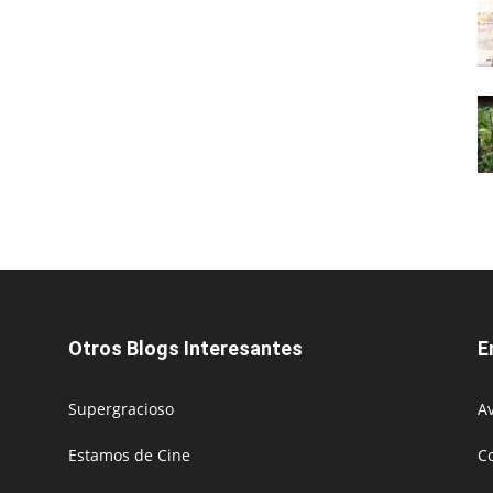
Otros Blogs Interesantes
E
Supergracioso
Av
Estamos de Cine
C