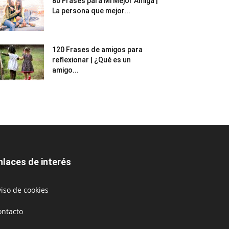
80 Frases para Mi Mejor Amiga |
La persona que mejor...
120 Frases de amigos para
reflexionar | ¿Qué es un
amigo...
nlaces de interés
iso de cookies
ontacto