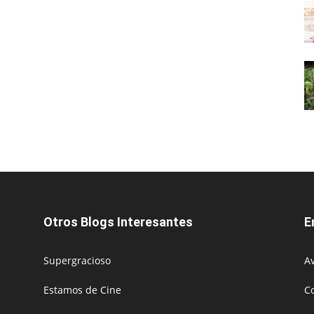
Otros Blogs Interesantes
E
Supergracioso
Av
Estamos de Cine
C