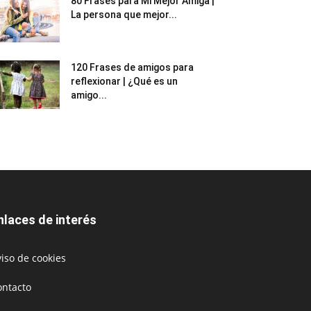
80 Frases para Mi Mejor Amiga |
La persona que mejor...
120 Frases de amigos para
reflexionar | ¿Qué es un
amigo...
nlaces de interés
iso de cookies
ontacto