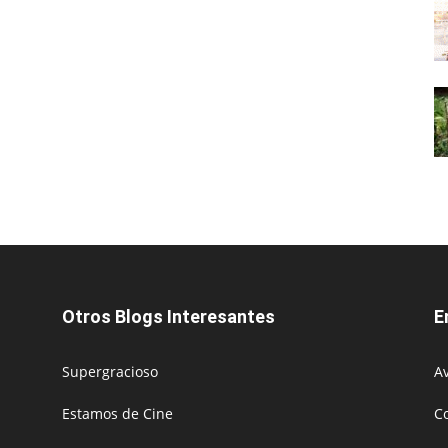
Otros Blogs Interesantes
E
Supergracioso
Av
Estamos de Cine
C