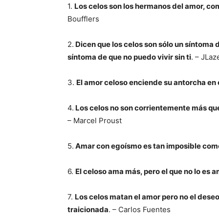
1.
Los celos son los hermanos del amor, co
Boufflers
2.
Dicen que los celos son sólo un síntoma 
síntoma de que no puedo vivir sin ti
. – JLaz
3.
El amor celoso enciende su antorcha en e
4.
Los celos no son corrientemente más que 
– Marcel Proust
5.
Amar con egoísmo es tan imposible como
6.
El celoso ama más, pero el que no lo es 
7.
Los celos matan el amor pero no el deseo.
traicionada
. – Carlos Fuentes