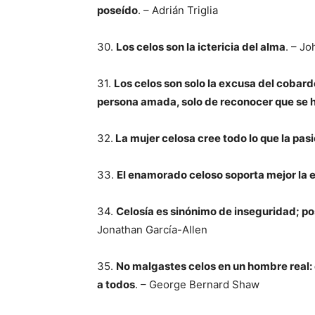
poseído
. – Adrián Triglia
30.
Los celos son la ictericia del alma
. – J
31.
Los celos son solo la excusa del cobard
persona amada, solo de reconocer que se 
32.
La mujer celosa cree todo lo que la pasi
33.
El enamorado celoso soporta mejor la 
34.
Celosía es sinónimo de inseguridad; po
Jonathan García-Allen
35.
No malgastes celos en un hombre real: e
a todos
. – George Bernard Shaw