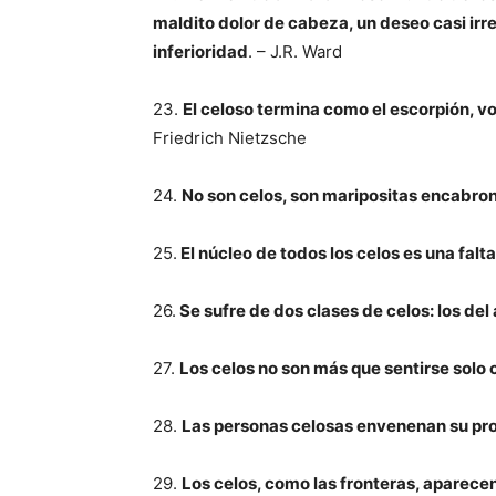
maldito dolor de cabeza, un deseo casi irr
inferioridad
. – J.R. Ward
23.
El celoso termina como el escorpión, 
Friedrich Nietzsche
24.
No son celos, son maripositas encabro
25.
El núcleo de todos los celos es una falt
26.
Se sufre de dos clases de celos: los del
27.
Los celos no son más que sentirse solo
28.
Las personas celosas envenenan su prop
29.
Los celos, como las fronteras, aparecen