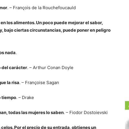
amor
. – François de la Rouchefoucauld
 en los alimentos. Un poco puede mejorar el sabor,
, bajo ciertas circunstancias, puede poner en peligro
mos nada
.
 del carácter
. – Arthur Conan Doyle
ue la risa
. – Françoise Sagan
o tiempo
. – Drake
nan, todas las mujeres lo saben
. – Fiodor Dostoievski
celos. Por el precio de su entrada, obtienes un