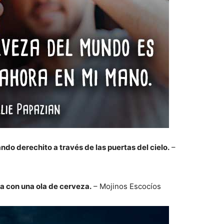
do derechito a través de las puertas del cielo.
–
a con una ola de cerveza.
– Mojinos Escocíos