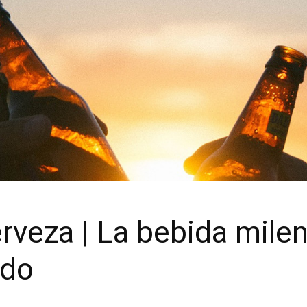
rveza | La bebida mile
ndo