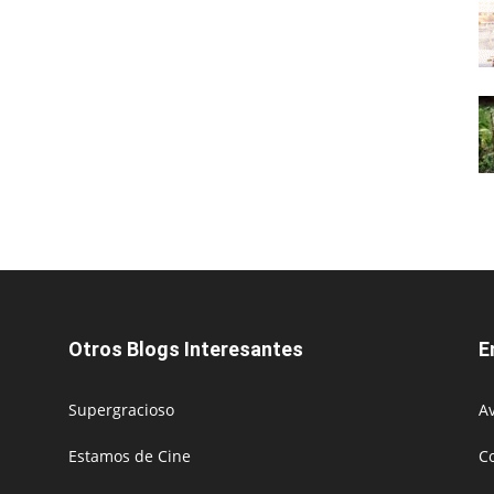
Otros Blogs Interesantes
E
Supergracioso
Av
Estamos de Cine
C