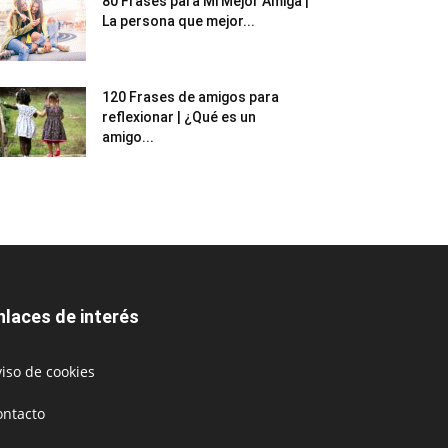
80 Frases para Mi Mejor Amiga |
La persona que mejor...
120 Frases de amigos para
reflexionar | ¿Qué es un
amigo...
nlaces de interés
iso de cookies
ontacto