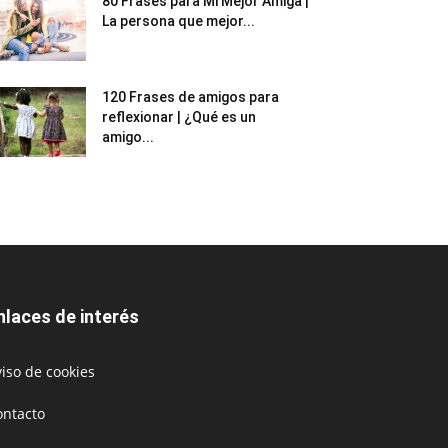
80 Frases para Mi Mejor Amiga |
La persona que mejor...
120 Frases de amigos para
reflexionar | ¿Qué es un
amigo...
nlaces de interés
iso de cookies
ontacto