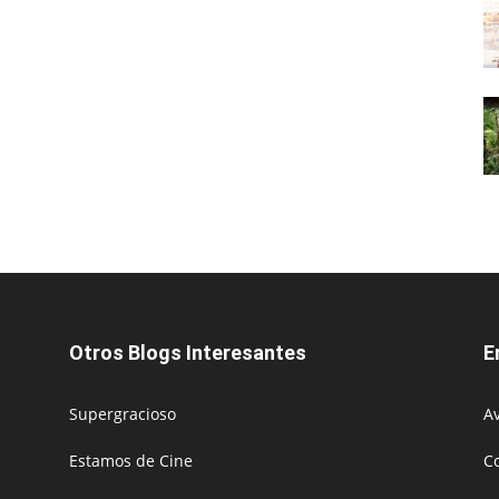
Otros Blogs Interesantes
E
Supergracioso
Av
Estamos de Cine
C