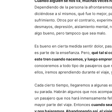
Cuándo alguien se nos va, muchas veces no
Dependiendo de la persona la afrontaremos 
diciéndose a sí mismos, qué fue lo mejor, 
sufrimiento. Otros por el contrario, experi
desmayos, depresión, aislamiento mental, r
algo bueno, pero tampoco que sea malo.
Es bueno en cierta medida sentir dolor, pasa
es parte de la enseñanza. Pero,
qué tal si 
este tren cuando nacemos, y luego empren
conoceremos a todo tipo de pasajeros que 
ellos, iremos aprendiendo durante el viaje
Cada cierto tiempo, llegaremos a algunas es
su parada. Habrán algunos que nos acompa
un pasajero que nos hará inmensamente feliz
mayor parte del viaje. Entonces
cuando sea 
y nos bajaremos. Abandonando así, el viaje 