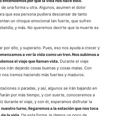
 entendemos por qué la vida nos hace esto.
de una forma u otra. Algunos, asumen el dolor
para que esa persona pudiera descansar de tanto
mentan un choque emocional tan fuerte, que sufren
ebeldía, y más. No queremos decirte que la muerte es
r por ello, y superarlo. Pues, eso nos ayuda a crecer y
comenzamos a ver la vida como un tren. Nos subimos a
demos el viaje que llaman vida.
Durante el viaje
nos irán dejando cosas buenas y cosas malas. Con
, y nos iremos haciendo más fuertes y maduros.
taciones o paradas, y así, algunos se irán bajando en
ñarán por más tiempo, y con suerte, conoceremos a
 durante el viaje, y con él, esperamos disfrutar la
nuestro turno, llegaremos a la estación que nos toca
de la vida.
De esta forma, le damos un poco de