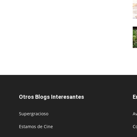
Otros Blogs Interesantes
E
Supergracioso
Av
Estamos de Cine
C