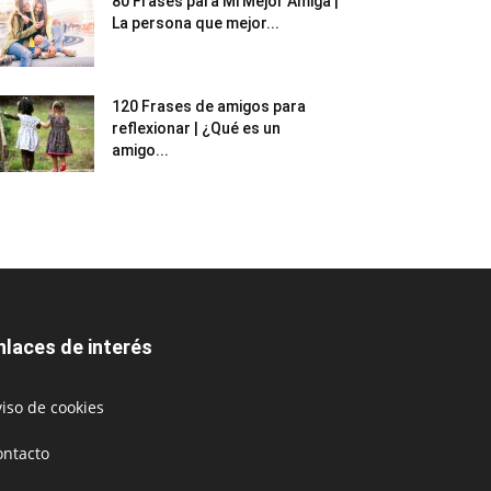
80 Frases para Mi Mejor Amiga |
La persona que mejor...
120 Frases de amigos para
reflexionar | ¿Qué es un
amigo...
nlaces de interés
iso de cookies
ontacto