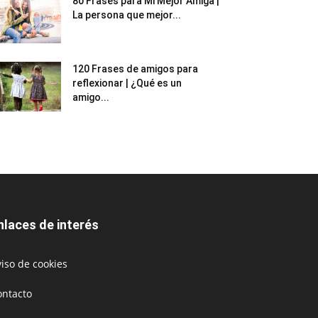
80 Frases para Mi Mejor Amiga |
La persona que mejor...
120 Frases de amigos para
reflexionar | ¿Qué es un
amigo...
nlaces de interés
iso de cookies
ontacto