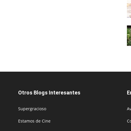
Otros Blogs Interesantes
E
Supergracioso
Av
Estamos de Cine
C