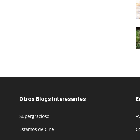
Otros Blogs Interesantes
E
Supergracioso
Av
Estamos de Cine
C