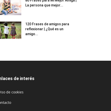
80 Frases para Mi Mejor Amiga |
La persona que mejor...
120 Frases de amigos para
reflexionar | ¿Qué es un
amigo...
nlaces de interés
iso de cookies
ontacto