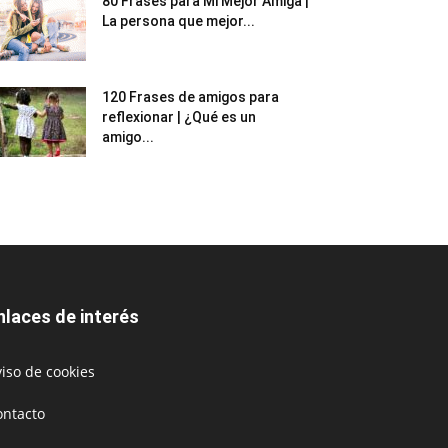
80 Frases para Mi Mejor Amiga |
La persona que mejor...
120 Frases de amigos para
reflexionar | ¿Qué es un
amigo...
nlaces de interés
iso de cookies
ontacto