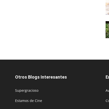
Otros Blogs Interesantes
E
Supergracioso
Av
Estamos de Cine
C