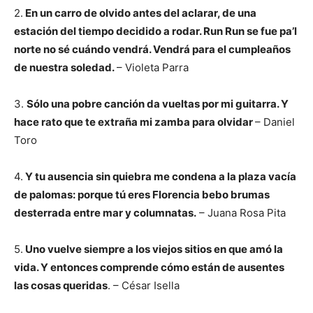
2.
En un carro de olvido a
ntes del aclarar, d
e una
estación del tiempo d
ecidido a rodar.
Run Run se fue pa’l
norte n
o sé cuándo vendrá.
Vendrá para el cumpleaños
d
e nuestra soledad.
– Violeta Parra
3.
Sólo una pobre canción d
a vueltas por mi guitarra.
Y
hace rato que te extraña m
i zamba para olvidar
– Daniel
Toro
4.
Y tu ausencia sin quiebra me condena a la plaza vacía
de palomas: porque tú eres Florencia bebo brumas
desterrada entre mar y columnatas.
– Juana Rosa Pita
5.
Uno vuelve siempre a los viejos sitios en que amó la
vida. Y entonces comprende cómo están de ausentes
las cosas queridas
. – César Isella