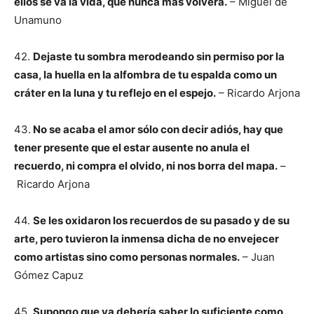
ellos se va la vida, que nunca más volverá.
– Miguel de
Unamuno
42.
Dejaste tu sombra merodeando sin permiso por la
casa, la huella en la alfombra de tu espalda como un
cráter en la luna y tu reflejo en el espejo.
– Ricardo Arjona
43.
No se acaba el amor sólo con decir adiós, hay que
tener presente que el estar ausente no anula el
recuerdo, ni compra el olvido, ni nos borra del mapa.
–
Ricardo Arjona
44.
Se les oxidaron los recuerdos de su pasado y de su
arte, pero tuvieron la inmensa dicha de no envejecer
como artistas sino como personas normales.
– Juan
Gómez Capuz
45.
Supongo que ya debería saber lo suficiente como