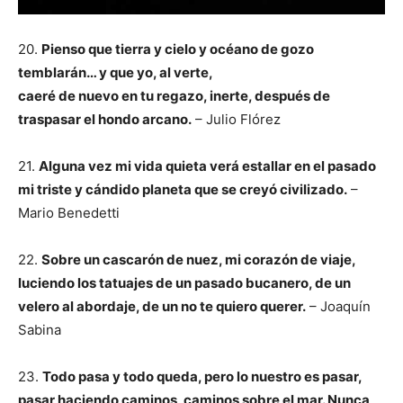
20.
Pienso que tierra y cielo y océano de gozo
temblarán… y que yo, al verte,
caeré de nuevo en tu regazo, inerte, después de
traspasar el hondo arcano.
– Julio Flórez
21.
Alguna vez mi vida quieta verá estallar en el pasado
mi triste y cándido planeta
que se creyó civilizado.
–
Mario Benedetti
22.
Sobre un cascarón de nuez, mi corazón de viaje,
luciendo los tatuajes de un pasado bucanero, de un
velero al abordaje, de un no te quiero querer.
– Joaquín
Sabina
23.
Todo pasa y todo queda, pero lo nuestro es pasar,
pasar haciendo caminos, caminos sobre el mar. Nunca