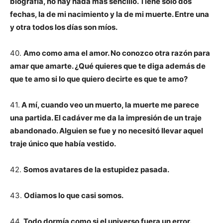
biografía, no hay nada más sencillo. Tiene sólo dos
fechas, la de mi nacimiento y la de mi muerte. Entre una
y otra todos los días son míos.
40.
Amo como ama el amor. No conozco otra razón para
amar que amarte. ¿Qué quieres que te diga además de
que te amo si lo que quiero decirte es que te amo?
41.
A mí, cuando veo un muerto, la muerte me parece
una partida. El cadáver me da la impresión de un traje
abandonado. Alguien se fue y no necesitó llevar aquel
traje único que había vestido.
42.
Somos avatares de la estupidez pasada.
43.
Odiamos lo que casi somos.
44.
Todo dormía como si el universo fuera un error.