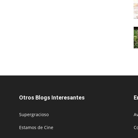
Otros Blogs Interesantes
E
Supergracioso
Av
Estamos de Cine
C