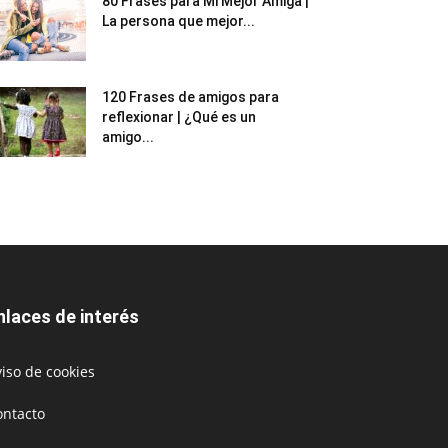
80 Frases para Mi Mejor Amiga |
La persona que mejor...
120 Frases de amigos para
reflexionar | ¿Qué es un
amigo...
nlaces de interés
iso de cookies
ontacto