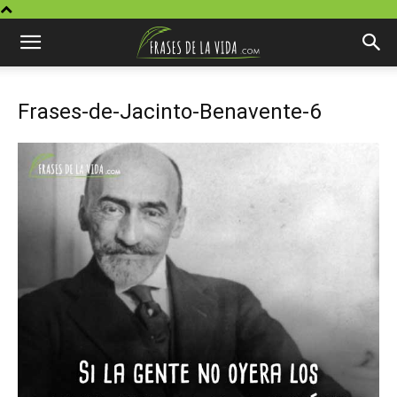
Frases-de-Jacinto-Benavente-6