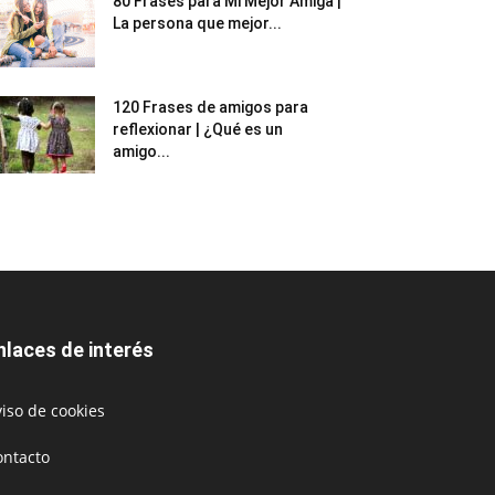
80 Frases para Mi Mejor Amiga |
La persona que mejor...
120 Frases de amigos para
reflexionar | ¿Qué es un
amigo...
nlaces de interés
iso de cookies
ontacto