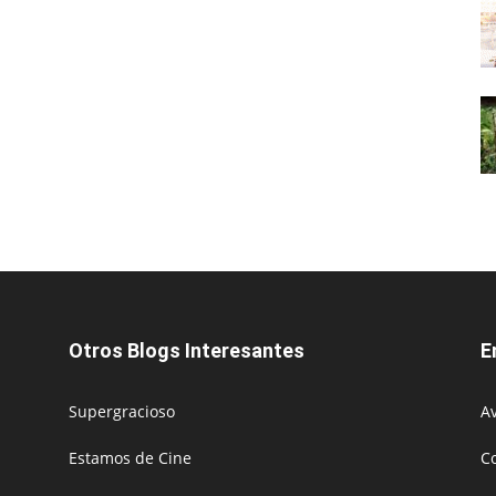
Otros Blogs Interesantes
E
Supergracioso
Av
Estamos de Cine
C