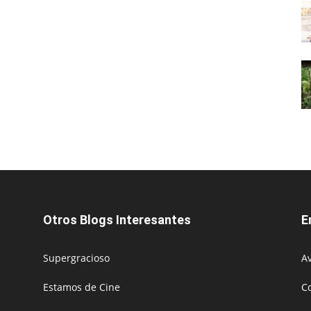
Otros Blogs Interesantes
E
Supergracioso
Av
Estamos de Cine
C