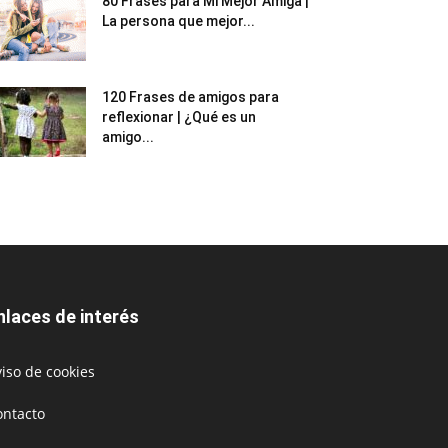
80 Frases para Mi Mejor Amiga |
La persona que mejor...
120 Frases de amigos para
reflexionar | ¿Qué es un
amigo...
nlaces de interés
iso de cookies
ontacto