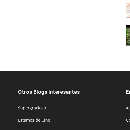
Otros Blogs Interesantes
E
Supergracioso
Av
Estamos de Cine
C