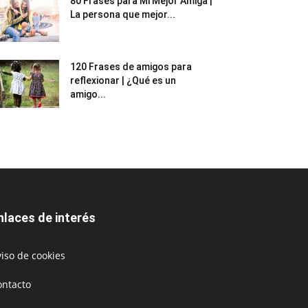
80 Frases para Mi Mejor Amiga |
La persona que mejor...
120 Frases de amigos para
reflexionar | ¿Qué es un
amigo...
nlaces de interés
iso de cookies
ontacto