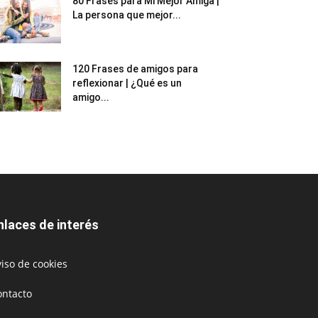
80 Frases para Mi Mejor Amiga |
La persona que mejor...
120 Frases de amigos para
reflexionar | ¿Qué es un
amigo...
nlaces de interés
iso de cookies
ontacto