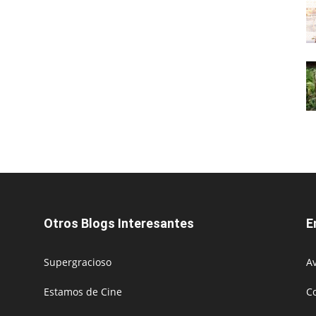
Otros Blogs Interesantes
E
Supergracioso
Av
Estamos de Cine
C