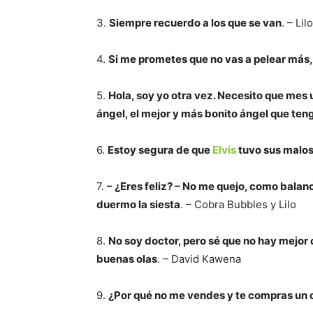
3.
Siempre recuerdo a los que se van
. – Lilo
4.
Si me prometes que no vas a pelear más,
5.
Hola, soy yo otra vez. Necesito que mes 
ángel, el mejor y más bonito ángel que ten
6.
Estoy segura de que
Elvis
tuvo sus malos
7.
– ¿Eres feliz? –
No me quejo, como balance
duermo la siesta
. – Cobra Bubbles y Lilo
8.
No soy doctor, pero sé que no hay mejor 
buenas olas
. – David Kawena
9.
¿Por qué no me vendes y te compras un 