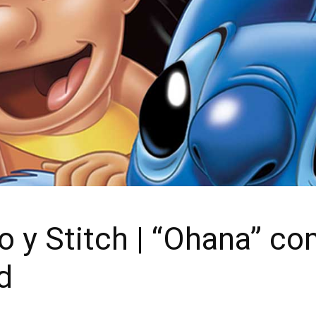
lo y Stitch | “Ohana” 
d