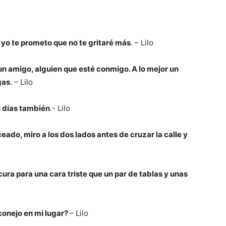
 yo te prometo que no te gritaré más
. – Lilo
un amigo, alguien que esté conmigo. A lo mejor un
gas
. – Lilo
 días también
.- Lilo
ado, miro a los dos lados antes de cruzar la calle y
cura para una cara triste que un par de tablas y unas
conejo en mi lugar?
– Lilo