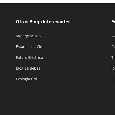
Otros Blogs Interesantes
E
Supergracioso
Av
Estamos de Cine
C
Futuro Eléctrico
T
Blog de Bebés
J
Ecología Útil
P