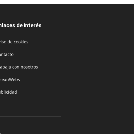
nlaces de interés
iso de cookies
ontacto
rabaja con nosotros
oseanWebs
ublicidad