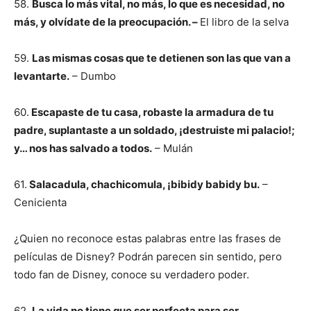
58.
Busca lo más vital, no más, lo que es necesidad, no
más, y olvídate de la preocupación. –
El libro de la selva
59.
Las mismas cosas que te detienen son las que van a
levantarte.
– Dumbo
60.
Escapaste de tu casa, robaste la armadura de tu
padre, suplantaste a un soldado, ¡destruiste mi palacio!;
y… nos has salvado a todos.
– Mulán
61.
Salacadula, chachicomula, ¡bibidy babidy bu.
–
Cenicienta
¿Quien no reconoce estas palabras entre las frases de
películas de Disney? Podrán parecen sin sentido, pero
todo fan de Disney, conoce su verdadero poder.
62.
La vida no tiene que ser perfecta para ser