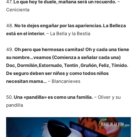
47.
Lo que hoy te duele, mañana será un recuerdo.
–
Cenicienta
48.
No te dejes engañar por las apariencias. La Belleza
está en el interior.
– La Bella y la Bestia
49.
Oh pero que hermosas camitas! Oh y cada una tiene
su nombre…veamos (Comienz
a a señalar cada una)
Doc,
Dormilón
,Estornudo, Tontin ,
Gruñón
, Feliz,
Tímido
.
De seguro deben ser niños y como todos niños
necesitan mama…
– Blancanieves
50.
Una «pandilla» es como una familia.
– Oliver y su
pandilla