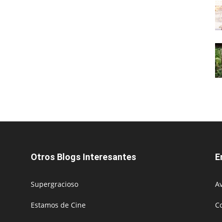
Otros Blogs Interesantes
E
Supergracioso
Av
Estamos de Cine
C