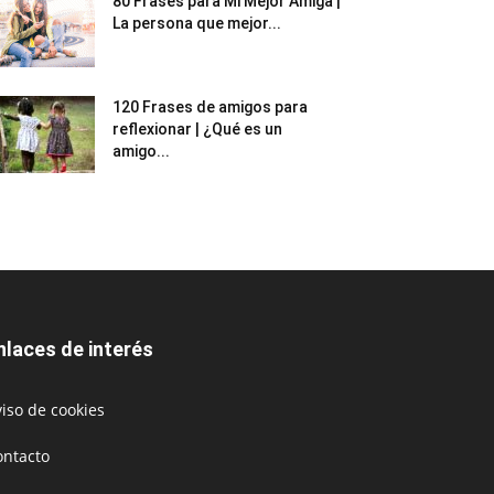
80 Frases para Mi Mejor Amiga |
La persona que mejor...
120 Frases de amigos para
reflexionar | ¿Qué es un
amigo...
nlaces de interés
iso de cookies
ontacto